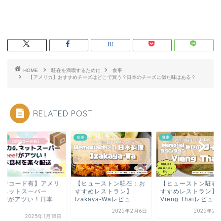
HOME
駐在を満喫するために
食事
【アメリカ】おすすめチーズはどこで買う？日本のチーズに似た味はある？
RELATED POST
事
食事
お得情報
ヒューストン駐在：お
【ヒューストン駐在：お
【招待コード有】
すめレストラン】
すすめレストラン】
カのネットスーパ
zakaya-Waレビュ...
Vieng Thaiレビュ...
weee!がアツい！
食...
2025年2月6日
2025年2月27日
2025年