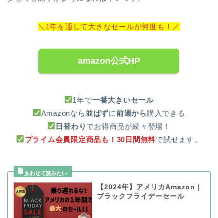
＼1年を通して大きなセールが何度も！／
amazon公式HP
1年で
一番大きいセール
Amazonなら
並ばず
に
前週から
購入できる
日替わり
でお得商品が続々登場！
プライム会員限定商品も！30日間無料
で試せます。
【2024年】アメリカAmazon｜
ブラックフライデーセール