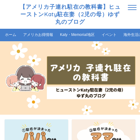
【アメリカ子連れ駐在の教科書】ヒュ
ーストンKaty駐在妻（2児の母）ゆず
丸のブログ
ホーム
アメリカお得情報
Katy・Memorial地区
イベント
海外生活