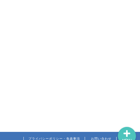
パパ向け（準備～米国生活
立ち上げ）
ママ向け（準備・サポー
ト・心構え）
子供のフォロー（学校・英
語・習い事）
駐在を満喫するために
プライバシーポリシー・免責事項
お問い合わせ