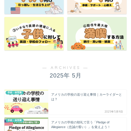
― ARCHIVES ―
2025年 5月
学校・保育園
アメリカの学校の送り迎え事情｜カーライダーと
は？
2025年5月9日
学校・保育園
アメリカの学校の朝礼で言う「Pledge of
Allegiance（忠誠の誓い）」を覚えよう！