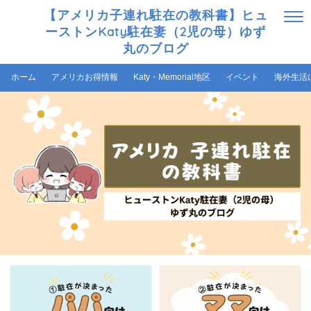
【アメリカ子連れ駐在の教科書】ヒュ
ーストンKaty駐在妻（2児の母）ゆず
丸のブログ
ホーム
アメリカお得情報
Katy・Memorial地区
イベント
海外生活