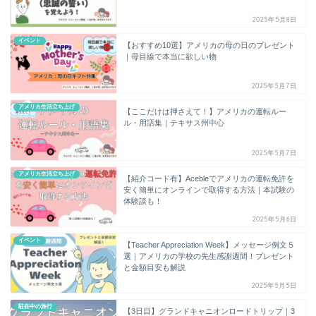
2025年5月8日
イベント
【おすすめ10選】アメリカの母の日のプレゼント
｜母目線で本当に欲しい物
2025年5月7日
アメリカ生活立ち上げ
【ここだけは押さえて！】アメリカの運転ルー
ル・用語集｜テキサス州中心
2025年5月7日
アメリカ生活立ち上げ
【紹介コード有】Acebleでアメリカの運転免許を
安く簡単にオンラインで取得する方法｜本試験の
体験談も！
2025年5月6日
イベント
【Teacher Appreciation Week】メッセージ例文５
選｜アメリカの学校の先生感謝週間！プレゼント
と金額目安も解説
2025年5月5日
駐在中の旅行
【3日目】グランドキャニオンロードトリップ｜3