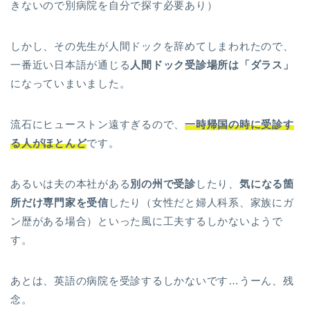
きないので別病院を自分で探す必要あり）
しかし、その先生が人間ドックを辞めてしまわれたので、
一番近い日本語が通じる
人間ドック受診場所は「ダラス」
になっていまいました。
流石にヒューストン遠すぎるので、
一時帰国の時に受診す
る人がほとんど
です。
あるいは夫の本社がある
別の州で受診
したり、
気になる箇
所だけ専門家を受信
したり（女性だと婦人科系、家族にガ
ン歴がある場合）といった風に工夫するしかないようで
す。
あとは、英語の病院を受診するしかないです…うーん、残
念。