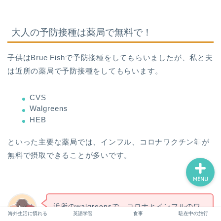
パパ向け（準備～米国生活
立ち上げ）
大人の予防接種は薬局で無料で！
ママ向け（準備・サポー
ト・心構え）
子供はBrue Fishで予防接種をしてもらいましたが、私と夫
は近所の薬局で予防接種をしてもらいます。
子供のフォロー（学校・英
語・習い事）
CVS
Walgreens
HEB
駐在を満喫するために
といった主要な薬局では、インフル、コロナワクチン等が
無料で摂取できることが多いです。
MENU
近所のwalgreensで、コロナとインフルのワ
海外生活に慣れる
英語学習
食事
駐在中の旅行
クチンを無料＆待ち時間なし（予約制）で打