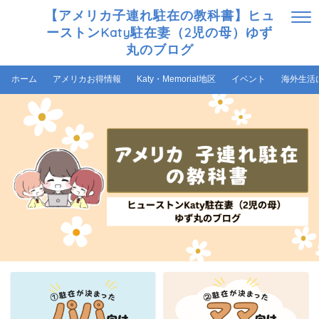
【アメリカ子連れ駐在の教科書】ヒュ
ーストンKaty駐在妻（2児の母）ゆず
丸のブログ
ホーム
アメリカお得情報
Katy・Memorial地区
イベント
海外生活