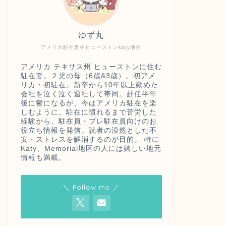
ゆず丸
アメリカ駐在妻＠ヒューストンkaty地区
アメリカ テキサス州 ヒューストンに住む
駐在妻。２児の母（6歳&3歳）。初アメ
リカ・初駐在。新卒から10年以上勤めた
会社を泣く泣く退社して帯同。赴任半年
後に鬱になるが、今はアメリカ駐在を楽
しむように。駐在に慣れるまで苦労した
経験から、駐在員・プレ駐在員向けのお
役立ち情報を発信。読者の漠然とした不
安・ストレスを解消するのが目的。 特に
Katy、Memorial地区の人には嬉しい地元
情報も満載。
＼ Follow me ／