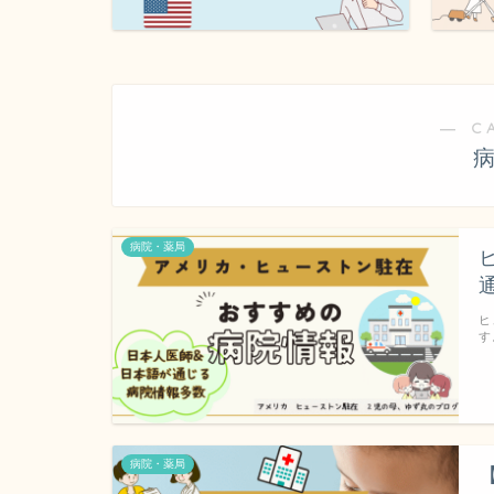
― C
病院・薬局
ヒ
す
病院・薬局