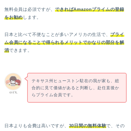
無料会員は必須ですが、
できればAmazonプライムの登録
をお勧め
します。
日本と比べて不便なことが多いアメリカの生活で、
プライ
ム会員になることで得られるメリットでかなりの部分を解
消
できます。
テキサス州ヒューストン駐在の我が家も、総
合的に見て価値があると判断し、赴任直後か
ゆず丸
らプライム会員です。
日本よりも会費は高いですが、
30日間の無料体験
で、その