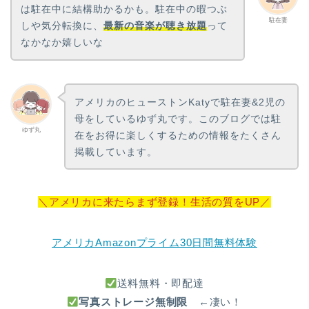
は駐在中に結構助かるかも。駐在中の暇つぶ
駐在妻
しや気分転換に、
最新の音楽が聴き放題
って
なかなか嬉しいな
アメリカのヒューストンKatyで駐在妻&2児の
母をしているゆず丸です。このブログでは駐
ゆず丸
在をお得に楽しくするための情報をたくさん
掲載しています。
＼アメリカに来たらまず登録！生活の質をUP／
アメリカAmazonプライム30日間無料体験
送料無料・即配達
写真ストレージ無制限
←凄い！