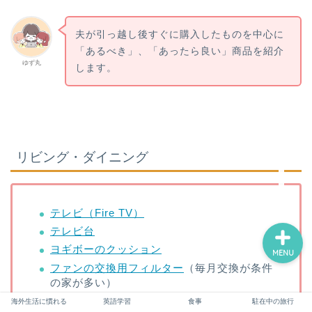
パパ向け（準備～米国生活
立ち上げ）
夫が引っ越し後すぐに購入したものを中心に
「あるべき」、「あったら良い」商品を紹介
ゆず丸
ママ向け（準備・サポー
します。
ト・心構え）
子供のフォロー（学校・英
語・習い事）
リビング・ダイニング
駐在を満喫するために
テレビ（Fire TV）
テレビ
台
ヨギボーのクッション
MENU
ファンの交換用フィルター
（毎月交換が条件
の家が多い）
食卓テーブル・椅子
セット
海外生活に慣れる
英語学習
食事
駐在中の旅行