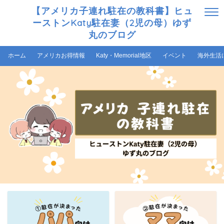
【アメリカ子連れ駐在の教科書】ヒュ
ーストンKaty駐在妻（2児の母）ゆず
丸のブログ
ホーム
アメリカお得情報
Katy・Memorial地区
イベント
海外生活