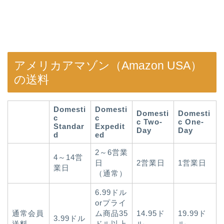
アメリカアマゾン（Amazon USA）
の送料
Domesti
Domesti
Domesti
Domesti
c
c
c Two-
c One-
Standar
Expedit
Day
Day
d
ed
2～6営業
4～14営
日
2営業日
1営業日
業日
（通常）
6.99ドル
orプライ
通常会員
ム商品35
14.95ド
19.99ド
3.99ドル
送料
ドル以上
ル
ル