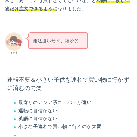
私は「あ、これは買わなくてもいいな」と
冷静に、欲しい
物だけ注文できるように
なりました。
無駄遣いせず、経済的！
ゆず丸
運転不要＆小さい子供を連れて買い物に行かず
に済むので楽
最寄りのアジア系スーパーが
遠い
運転
に自信がない
英語
に自信がない
小さな
子連れ
で買い物に行くのが
大変