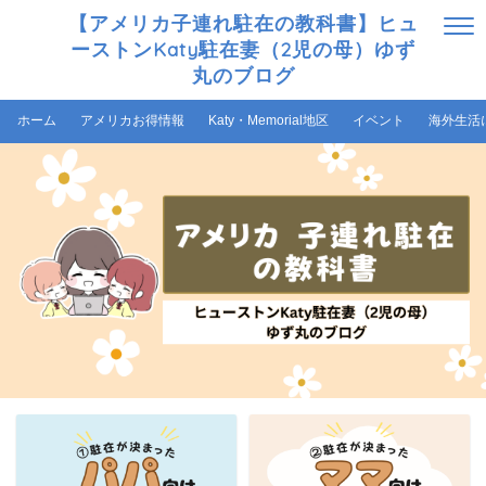
【アメリカ子連れ駐在の教科書】ヒュ
ーストンKaty駐在妻（2児の母）ゆず
丸のブログ
ホーム
アメリカお得情報
Katy・Memorial地区
イベント
海外生活