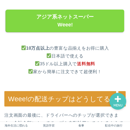
パパ向け（準備～米国生活
立ち上げ）
アジア系ネットスーパー
Weee!
ママ向け（準備・サポー
ト・心構え）
10万点以上
の豊富な品揃えをお得に購入
子供のフォロー（学校・英
語・習い事）
日本語で使える
35ドル以上購入で
送料無料
家から簡単に注文できて超便利！
駐在を満喫するために
Weee!の配送チップはどうしてる？
MENU
注文画面の最後に、ドライバーへのチップが選択できま
す。合計金額によってチップを自動計算してくれるようで
海外生活に慣れる
英語学習
食事
駐在中の旅行