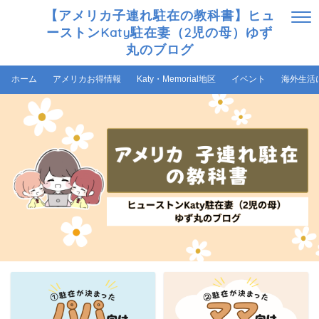
【アメリカ子連れ駐在の教科書】ヒュ
ーストンKaty駐在妻（2児の母）ゆず
丸のブログ
ホーム
アメリカお得情報
Katy・Memorial地区
イベント
海外生活