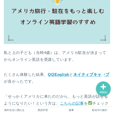
パパ向け（準備～米国生活
立ち上げ）
ママ向け（準備・サポー
ト・心構え）
子供のフォロー（学校・英
語・習い事）
私と上の子ども（当時4歳）は、アメリカ駐在が決まって
からオンライン英語を受講しています。
駐在を満喫するために
たくさん体験した結果、
QQEnglish
と
ネイティブキャンプ
が良かったです。
MENU
「せっかくアメリカに来たのだから、もっと英語が話せる
ようになりたい！という方は、
こちらの記事
を
チェック
してみてください。
海外生活に慣れる
英語学習
食事
駐在中の旅行