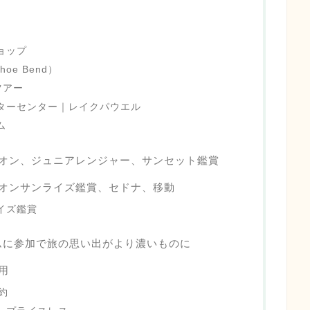
）
ョップ
oe Bend）
ツアー
ターセンター｜レイクパウエル
ム
ニオン、ジュニアレンジャー、サンセット鑑賞
ニオンサンライズ鑑賞、セドナ、移動
イズ鑑賞
ムに参加で旅の思い出がより濃いものに
用
約