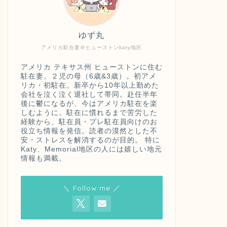
ゆず丸
アメリカ駐在妻＠ヒューストンkaty地区
アメリカ テキサス州 ヒューストンに住む
駐在妻。２児の母（6歳&3歳）。初アメ
リカ・初駐在。新卒から10年以上勤めた
会社を泣く泣く退社して帯同。赴任半年
後に鬱になるが、今はアメリカ駐在を楽
しむように。駐在に慣れるまで苦労した
経験から、駐在員・プレ駐在員向けのお
役立ち情報を発信。読者の漠然とした不
安・ストレスを解消するのが目的。 特に
Katy、Memorial地区の人には嬉しい地元
情報も満載。
＼ Follow me ／