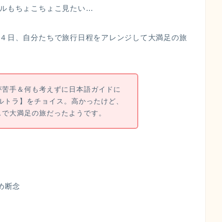
ルもちょこちょこ見たい…
４日、
自分たちで旅行日程をアレンジ
して
大満足の旅
が苦手＆何も考えずに日本語ガイドに
-ベルトラ】をチョイス。高かったけど、
スで大満足の旅だったようです。
め断念