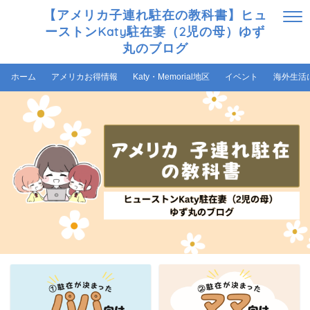
【アメリカ子連れ駐在の教科書】ヒュ
ーストンKaty駐在妻（2児の母）ゆず
丸のブログ
ホーム
アメリカお得情報
Katy・Memorial地区
イベント
海外生活