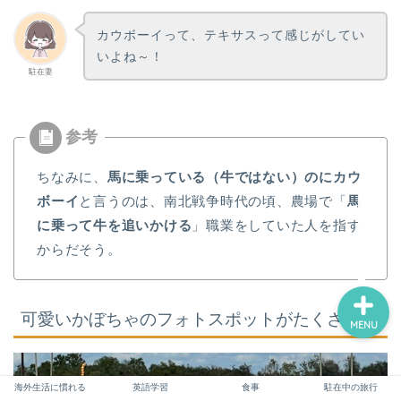
パパ向け（準備～米国生活
立ち上げ）
カウボーイって、テキサスって感じがしてい
いよね～！
駐在妻
ママ向け（準備・サポー
ト・心構え）
子供のフォロー（学校・英
語・習い事）
ちなみに、
馬に乗っている（牛ではない）のにカウ
ボーイ
と言うのは、南北戦争時代の頃、農場で「
馬
駐在を満喫するために
に乗って牛を追いかける
」職業をしていた人を指す
からだそう。
可愛いかぼちゃのフォトスポットがたくさん
MENU
海外生活に慣れる
英語学習
食事
駐在中の旅行