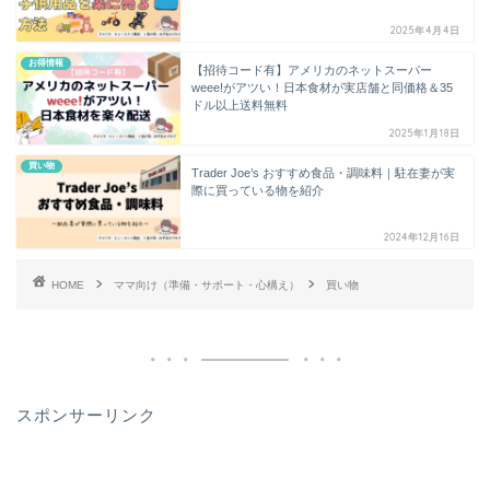
2025年4月4日
お得情報
【招待コード有】アメリカのネットスーパー
weee!がアツい！日本食材が実店舗と同価格＆35
ドル以上送料無料
2025年1月18日
買い物
Trader Joe’s おすすめ食品・調味料｜駐在妻が実
際に買っている物を紹介
2024年12月16日
HOME
ママ向け（準備・サポート・心構え）
買い物
スポンサーリンク