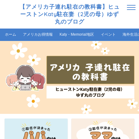
【アメリカ子連れ駐在の教科書】ヒュ
ーストンKaty駐在妻（2児の母）ゆず
丸のブログ
ホーム
アメリカお得情報
Katy・Memorial地区
イベント
海外生活