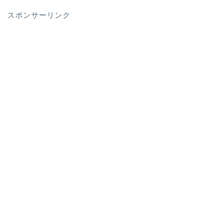
スポンサーリンク
パパ向け（準備～米国生活
立ち上げ）
ママ向け（準備・サポー
ト・心構え）
子供のフォロー（学校・英
語・習い事）