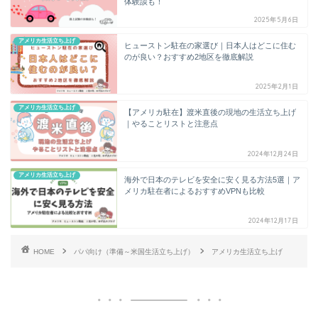
体験談も！
2025年5月6日
アメリカ生活立ち上げ
ヒューストン駐在の家選び｜日本人はどこに住む
のが良い？おすすめ2地区を徹底解説
2025年2月1日
アメリカ生活立ち上げ
【アメリカ駐在】渡米直後の現地の生活立ち上げ
｜やることリストと注意点
2024年12月24日
アメリカ生活立ち上げ
海外で日本のテレビを安全に安く見る方法5選｜ア
メリカ駐在者によるおすすめVPNも比較
2024年12月17日
HOME
パパ向け（準備～米国生活立ち上げ）
アメリカ生活立ち上げ