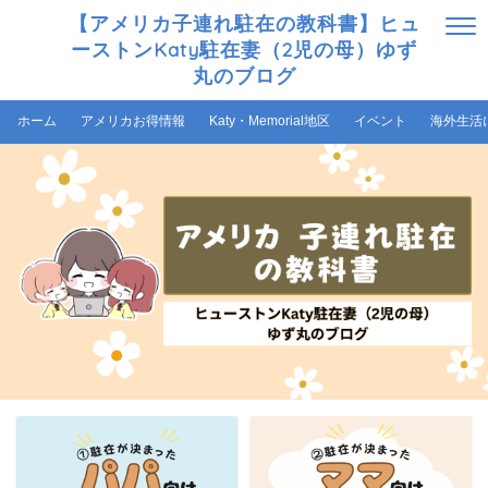
【アメリカ子連れ駐在の教科書】ヒュ
ーストンKaty駐在妻（2児の母）ゆず
丸のブログ
ホーム
アメリカお得情報
Katy・Memorial地区
イベント
海外生活